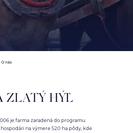
O nás
A ZLATÝ HÝĽ
 2006 je farma zaradená do programu
 hospodári na výmere 520 ha pôdy, kde