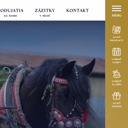
PODUJATIA
ZÁŽITKY
KONTAKT
MENU
na farme
v okolí
KÚPIŤ
PRODUKTY
VYBRAŤ
POBYT
VYBRAŤ
SLUŽBY
KÚPIŤ
DARČEK